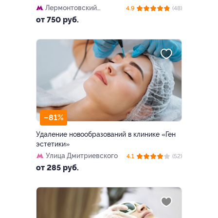
Лермонтовский
4.9
(48)
проспект
от 750 руб.
–81%
Удаление новообразований в клинике «Ген
эстетики»
Улица Дмитриевского
4.1
(52)
от 285 руб.