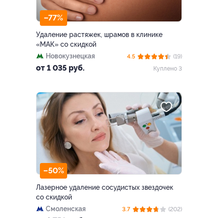
–77%
Удаление растяжек, шрамов в клинике
«МАК» со скидкой
Новокузнецкая
4.5
(19)
от 1 035 руб.
Куплено 3
–50%
Лазерное удаление сосудистых звездочек
со скидкой
Смоленская
3.7
(202)