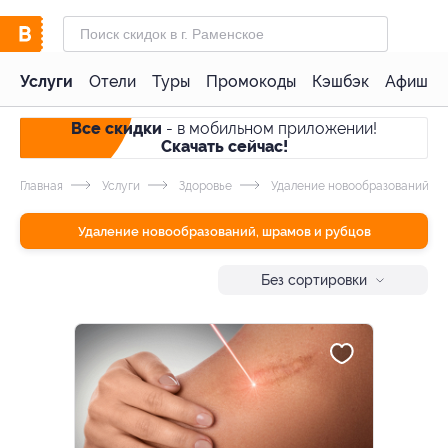
Услуги
Отели
Туры
Промокоды
Кэшбэк
Афиша 
Все скидки
- в мобильном приложении!
Скачать сейчас!
Главная
Услуги
Здоровье
Удаление новообразований, ш
Удаление новообразований, шрамов и рубцов
Без сортировки