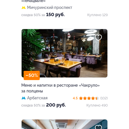
«Генацвале»
Мичуринский проспект
150 руб.
скидка 50% за
Куплено 129
–50%
Меню и напитки в ресторане «Чакруло»
за полцены
Арбатская
4.5
(102)
200 руб.
скидка 50% за
Куплено 490