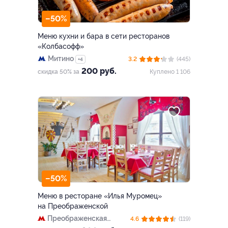
–50%
Меню кухни и бара в сети ресторанов
«Колбасофф»
Митино
3.2
(445)
+4
200 руб.
скидка 50% за
Куплено 1 106
–50%
Меню в ресторане «Илья Муромец»
на Преображенской
Преображенская
4.6
(119)