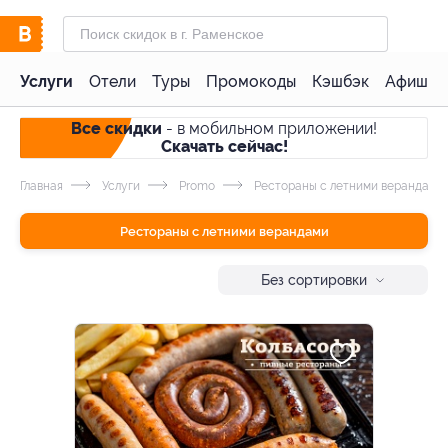
Услуги
Отели
Туры
Промокоды
Кэшбэк
Афиша 
Все скидки
- в мобильном приложении!
Скачать сейчас!
Главная
Услуги
Promo
Рестораны с летними верандами
Рестораны с летними верандами
Без сортировки