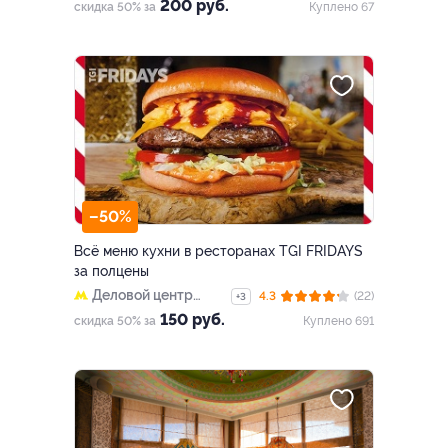
площадь
200 руб.
скидка 50% за
Куплено 67
–50%
Всё меню кухни в ресторанах TGI FRIDAYS
за полцены
Деловой центр
4.3
(22)
+3
(закрыт)
150 руб.
скидка 50% за
Куплено 691