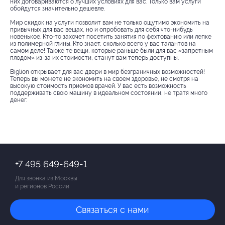
них договариваются о лучших условиях для вас. Только вам услуги
обойдутся значительно дешевле.
Мир скидок на услуги позволит вам не только ощутимо экономить на
привычных для вас вещах, но и опробовать для себя что-нибудь
новенькое. Кто-то захочет посетить занятия по фехтованию или лепке
из полимерной глины. Кто знает, сколько всего у вас талантов на
самом деле! Также те вещи, которые раньше были для вас «запретным
плодом» из-за их стоимости, станут вам теперь доступны.
Biglion открывает для вас двери в мир безграничных возможностей!
Теперь вы можете не экономить на своем здоровье, не смотря на
высокую стоимость приемов врачей. У вас есть возможность
поддерживать свою машину в идеальном состоянии, не тратя много
денег.
+7 495 649-649-1
Для звонка из Москвы
и регионов России
Связаться с нами