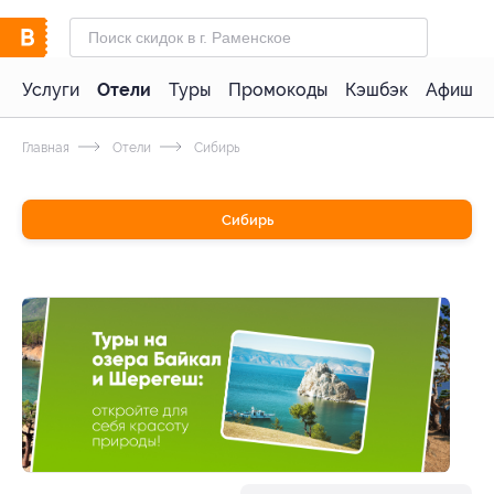
Услуги
Отели
Туры
Промокоды
Кэшбэк
Афиша 
Главная
Отели
Сибирь
Сибирь