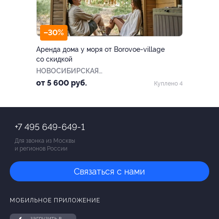
–30%
Аренда дома у моря от Borovoe-village
со скидкой
НОВОСИБИРСКАЯ
ОБЛАСТЬ
от 5 600 руб.
Куплено 4
+7 495 649-649-1
Для звонка из Москвы
и регионов России
Связаться с нами
МОБИЛЬНОЕ ПРИЛОЖЕНИЕ
загрузить в