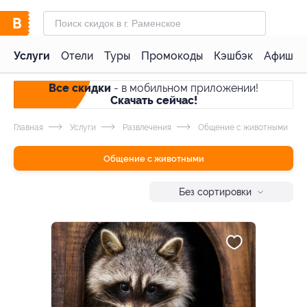
Услуги
Отели
Туры
Промокоды
Кэшбэк
Афиша 
Все скидки
- в мобильном приложении!
Скачать сейчас!
Главная
Услуги
Развлечения
Общение с животными
Общение с животными
Без сортировки