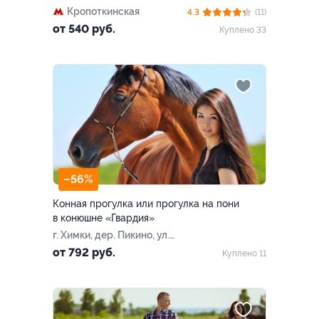
Кропоткинская
4.3
(11)
от 540 руб.
Куплено 33
–56%
Конная прогулка или прогулка на пони
в конюшне «Гвардия»
г. Химки, дер. Пикино, ул.
Новая, д. 101
от 792 руб.
Куплено 11