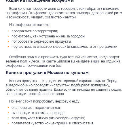
Акции на посещение экофермы
Если хочется провести день за городом, стоит обратить внимание
на экофермы. Это формат, где сочетаются природа, деревенский ритм
и возможность увидеть хозяйство изнутри.
На экоферме вы можете:
прогуляться по территории;
посмотреть, как устроена жизнь за городом;
попробовать фермерские продукты;
поучаствовать в мастер-классах (в зависимости от программы).
Особенно приятно приезжать туда весной или летом, когда вокруг
зеленые поля и леса. На сайте Биглион вы найдете акции на отдых на
экоферме с проживанием или без.
Конные прогулки в Москве по купонам
Конная прогулка — еще один интересный вариант отдыха. Перед
выездом обычно проводят инструктаж, подбирают экипировку,
объясняют базовые правила. Даже если вы никогда не сидели в седле,
все проходит спокойно и поэтапно.
Почему стоит попробовать верховую езду:
она помогает переключиться;
вы проводите время на природе;
тело получает мягкую физическую нагрузку;
появляется чувство концентрации и спокойствия.