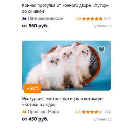
Конная прогулка от конного двора «Хутор»
со скидкой
Пятницкое шоссе
4.9
(167)
от 550 руб.
Куплено 11
–50%
Экскурсия, настольные игры в котокафе
«Котики и люди»
Проспект Мира
4.3
(134)
от 450 руб.
Куплено 11