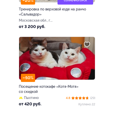
–20%
СОЛНЕЧНОГОРСК
Тренировка по верховой езде на ранчо
«Сальвадор»
Московская обл., г.
Солнечногорск, пгт.
от 3 200 руб.
Андреевка
–50%
Посещение котокафе «Котя-Мотя»
со скидкой
Пыхтино
4.8
(29)
от 420 руб.
Куплено 22