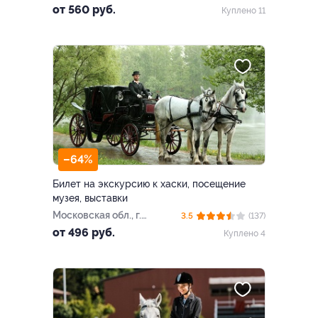
от 560 руб.
Куплено 11
–64%
Билет на экскурсию к хаски, посещение
музея, выставки
Московская обл., г.
3.5
(137)
Дзержинский, ул. Лесная,
от 496 руб.
Куплено 4
д. 38