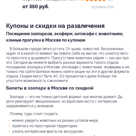
Морозово, д. 2
от 350 руб.
Куплено 109
Купоны и скидки на развлечения
Посещение зоопарков, экоферм, антикафе с животными,
конные прогулки в Москве по купонам
В большом городе легко устать. От шума, новостей, бесконечных
задач. И в какой-то момент вы ловите себя на мысли, что хочется чего-
то простого и душевного. Присутствие животных рядом — как раз про
это. Сегодня вы можете выбрать разные варианты такого отдыха:
посещение зоопарка в Москве, антикафе с животными, экофермы и не
только. На сайте Биглион можно найти акции на эти и другие форматы
отдыха. Скидки могут быть 40, 50 процентов и даже больше. Не
упустите возможность сэкономить!
Билеты в зоопарк в Москве со скидкой
Зоопарк — это не только детский формат, как многие думают. Да,
дети реагируют эмоционально, но взрослые часто с интересом
задерживаются у вольеров.
Почему туда стоит сходить:
можно увидеть животных из разных уголков мира;
пройтись по просторной территории;
узнать интересные факты на экскурсиях;