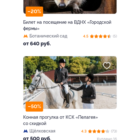
–20%
Билет на посещение на ВДНХ «Городской
фермы»
Ботанический сад
4.5
(5)
от 640 руб.
–50%
Конная прогулка от КСК «Пелагея»
со скидкой
Щёлковская
4.3
(73)
от 500 руб.
Куплено 16