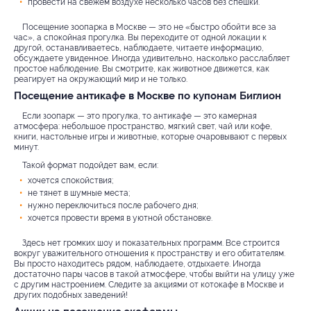
провести на свежем воздухе несколько часов без спешки.
Посещение зоопарка в Москве — это не «быстро обойти все за
час», а спокойная прогулка. Вы переходите от одной локации к
другой, останавливаетесь, наблюдаете, читаете информацию,
обсуждаете увиденное. Иногда удивительно, насколько расслабляет
простое наблюдение. Вы смотрите, как животное движется, как
реагирует на окружающий мир и не только.
Посещение антикафе в Москве по купонам Биглион
Если зоопарк — это прогулка, то антикафе — это камерная
атмосфера: небольшое пространство, мягкий свет, чай или кофе,
книги, настольные игры и животные, которые очаровывают с первых
минут.
Такой формат подойдет вам, если:
хочется спокойствия;
не тянет в шумные места;
нужно переключиться после рабочего дня;
хочется провести время в уютной обстановке.
Здесь нет громких шоу и показательных программ. Все строится
вокруг уважительного отношения к пространству и его обитателям.
Вы просто находитесь рядом, наблюдаете, отдыхаете. Иногда
достаточно пары часов в такой атмосфере, чтобы выйти на улицу уже
с другим настроением. Следите за акциями от котокафе в Москве и
других подобных заведений!