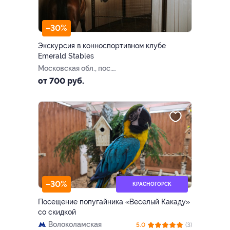
–30%
Экскурсия в конноспортивном клубе
Emerald Stables
Московская обл., пос.
Нарынка, тер. отеля
от 700 руб.
«Изумрудный лес», стр. 36
(141624)
–30%
КРАСНОГОРСК
Посещение попугайника «Веселый Какаду»
со скидкой
Волоколамская
5.0
(3)