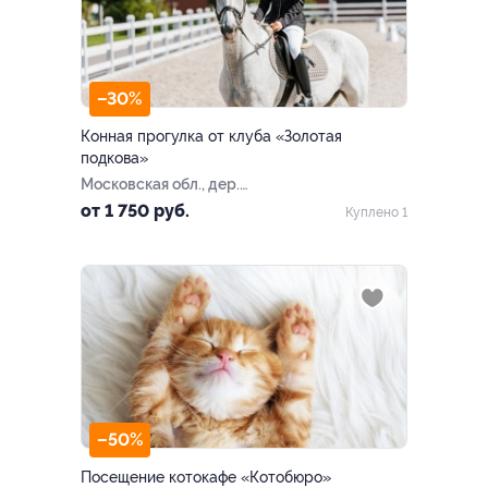
–30%
Конная прогулка от клуба «Золотая
подкова»
Московская обл., дер.
Пикино, ул. Новая, д. 100
от 1 750 руб.
Куплено 1
–50%
Посещение котокафе «Котобюро»