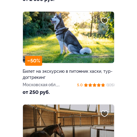
Тихая Горка (80 км по Новой
Риге)
–50%
Билет на экскурсию в питомник хаски, тур-
догтрекинг
Московская обл.,
5.0
(105)
Ступинский р-н, ст.
от 250 руб.
«Ступино»