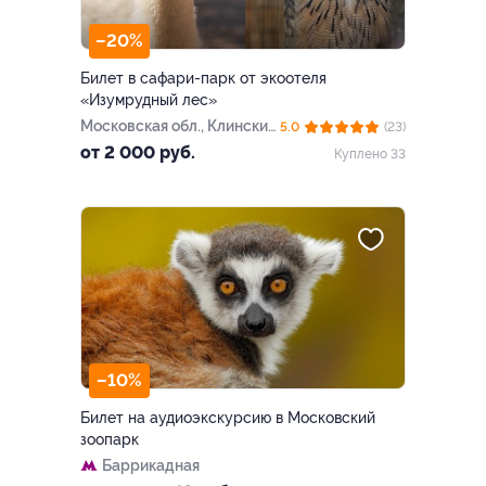
–20%
Билет в сафари-парк от экоотеля
«Изумрудный лес»
Московская обл., Клинский
5.0
(23)
р-н, вблизи пос. Нарынка,
от 2 000 руб.
Куплено 33
вл. «Изумрудный лес»
–10%
Билет на аудиоэкскурсию в Московский
зоопарк
Баррикадная