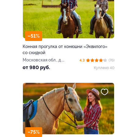
–51%
Конная прогулка от конюшни «Эквилого»
со скидкой
Московская обл., ​д.
4.3
(76)
Афинеево, Центральная ул.,
от 980 руб.
Куплено 40
д. 15
–75%