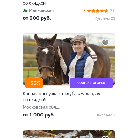
со скидкой
Маяковская
4.8
(51)
от 600 руб.
Куплено 23
–50%
СОЛНЕЧНОГОРСК
Конная прогулка от клуба «Баллада»
со скидкой
Московская обл.,
Солнечногорский р-н, дер.
от 1 000 руб.
Куплено 3
Новинки (СНТ «Шафран»,
3,5 км от станции
«Поварово»)