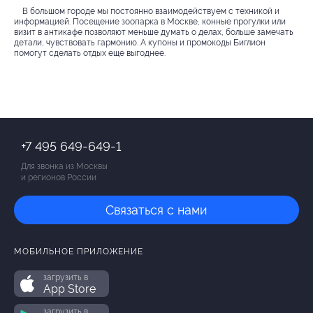
В большом городе мы постоянно взаимодействуем с техникой и
информацией. Посещение зоопарка в Москве, конные прогулки или
визит в антикафе позволяют меньше думать о делах, больше замечать
детали, чувствовать гармонию. А купоны и промокоды Биглион
помогут сделать отдых еще выгоднее.
+7 495 649-649-1
Для звонка из Москвы
и регионов России
Связаться с нами
МОБИЛЬНОЕ ПРИЛОЖЕНИЕ
загрузить в
App Store
загрузить в