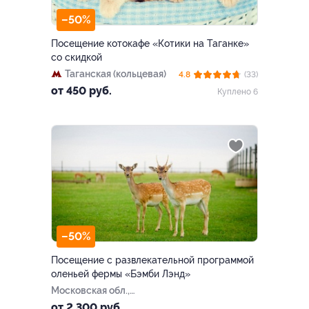
–50%
Посещение котокафе «Котики на Таганке»
со скидкой
Таганская (кольцевая)
4.8
(33)
от 450 руб.
Куплено 6
–50%
Посещение с развлекательной программой
оленьей фермы «Бэмби Лэнд»
Московская обл.,
Волоколамский р-н, СНТ
от 2 300 руб.