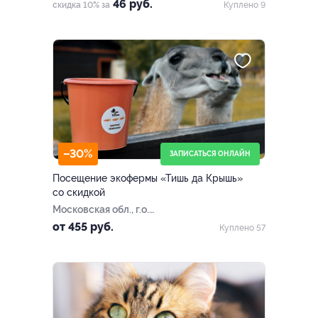
46 руб.
скидка 10% за
Куплено 9
–30%
ЗАПИСАТЬСЯ ОНЛАЙН
Посещение экофермы «Тишь да Крышь»
со скидкой
Московская обл., г.о.
Лотошино, дер. Шилово
от 455 руб.
Куплено 57