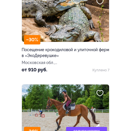
–30%
Посещение крокодиловой и улиточной ферм
в «ЭкоДеревушке»
Московская обл.,
Коломенский г.о., с.
от 910 руб.
Куплено 7
Парфентьево