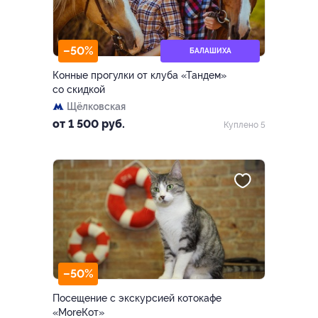
–50%
БАЛАШИХА
Конные прогулки от клуба «Тандем»
со скидкой
Щёлковская
от 1 500 руб.
Куплено 5
–50%
Посещение с экскурсией котокафе
«MoreКот»