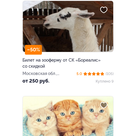
–50%
Билет на зооферму от СК «Бореалис»
со скидкой
Московская обл.,
5.0
(105)
Ступинский р-н, питомник
от 250 руб.
Куплено 9
хаски «Бореалис» (база
отдыха «Лесное озеро»)