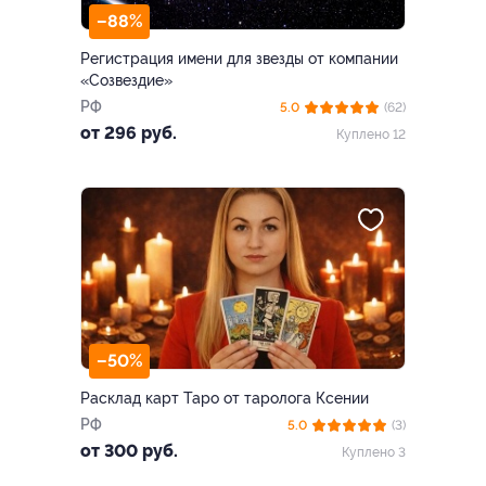
–88%
Регистрация имени для звезды от компании
«Созвездие»
РФ
5.0
(62)
от 296 руб.
Куплено 12
–50%
Расклад карт Таро от таролога Ксении
РФ
5.0
(3)
от 300 руб.
Куплено 3