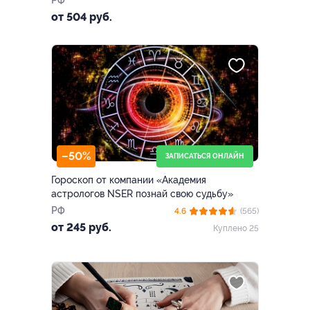
РФ
от 504 руб.
–50%
ЗАПИСАТЬСЯ ОНЛАЙН
Гороскоп от компании «Академия
астрологов NSER познай свою судьбу»
РФ
4.6
(565)
от 245 руб.
Куплено 25