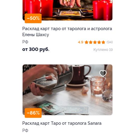
–50%
Расклад карт таро от таролога и астролога
Елены Шахсу
РФ
4.9
(94)
от 300 руб.
Куплено 19
–86%
Расклад карт Таро от таролога Sanara
РФ