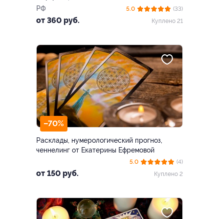
РФ
5.0
(33)
от 360 руб.
Куплено 21
–70%
Расклады, нумерологический прогноз,
ченнелинг от Екатерины Ефремовой
5.0
(4)
от 150 руб.
Куплено 2