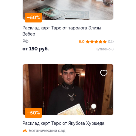
–50%
Расклад карт Таро от таролога Элизы
Вебер
РФ
5.0
(12)
от 150 руб.
Куплено 8
–50%
Расклад карт Таро от Якубова Хуршеда
Ботанический сад