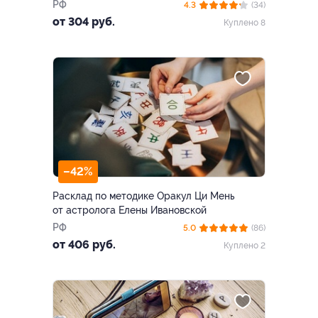
РФ
4.3
(34)
от 304 руб.
Куплено 8
–42%
Расклад по методике Оракул Ци Мень
от астролога Елены Ивановской
РФ
5.0
(86)
от 406 руб.
Куплено 2