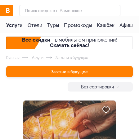
Услуги
Отели
Туры
Промокоды
Кэшбэк
Афиша 
Все скидки
- в мобильном приложении!
Скачать сейчас!
Главная
Услуги
Загляни в будущее
Загляни в будущее
Без сортировки