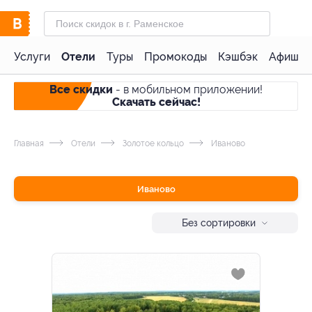
Услуги
Отели
Туры
Промокоды
Кэшбэк
Афиша 
Все скидки
- в мобильном приложении!
Скачать сейчас!
Главная
Отели
Золотое кольцо
Иваново
Иваново
Без сортировки