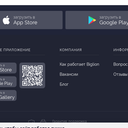
ь
загрузить в
загрузить в
App Store
Google Pla
Е ПРИЛОЖЕНИЕ
КОМПАНИЯ
ИНФОР
Как работает Biglion
Вопрос
ть в
Store
Вакансии
Отзывы
ть в
le Play
Блог
ть в
allery
Гарантия, поддержка
24 часа и возврат средств