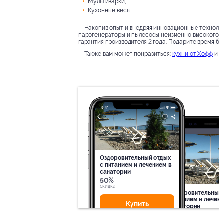
Мультиварки;
Кухонные весы.
Накопив опыт и внедряя инновационные техноло
парогенераторы и пылесосы неизменно высокого 
гарантия производителя 2 года. Подарите время б
Также вам может понравиться:
кухни от Хофф
и
Оздоровительный отдых
c питанием и лечением в
санатории
50%
cкидка
Оздоровительны
питанием и лече
Купить
санатории
50%