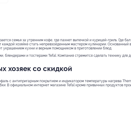
ется семья за утренним кофе, где пахнет выпечкой и курицей-гриль. Где бал 
ет каждой хозяйке стать непревзойденным мастером кулинарии. Основанный в
ет украшением кухни и верным помощником в приготовлении блюд.
и, блендерами и тостерами Tefal. Компания стремится сделать технику для 
х хозяек со скидкой
фаль с антипригарным покрытием и индикатором температуры нагрева Therm
бки. В официальном интернет магазине Tefal кроме привычных продуктов про