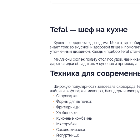
Tefal — шеф на кухне
Кухня — сердце каждого дома. Место, где собира
знает толк во вкусной и здоровой пище и помога
утонченным дизайном. Каждый прибор Tefal стан
Миллионы хозяек пользуются посудой, чайникам
дарит скидки обладателям купонов и промокода.
Техника для современны
Широкую популярность завоевала сковорода Те
чайники, кофеварки, миксеры, блендеры и мясору
Скороварки;
Формы для выпечки;
Фритюрницы;
Хлебопечки;
Кухонные комбайны;
Мясорубки;
Соковыжималки;
Йогуртницы;