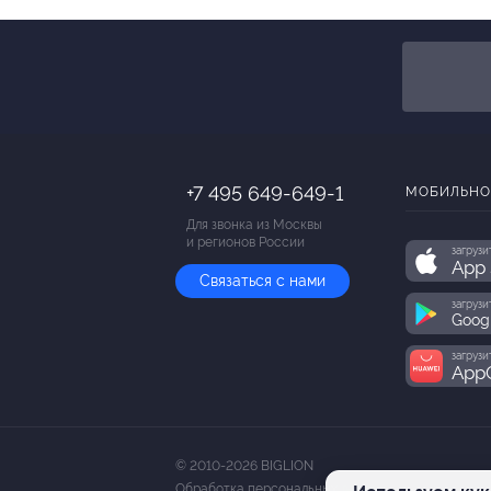
cкидка
Купит
+7 495 649-649-1
МОБИЛЬНО
Для звонка из Москвы
и регионов России
загрузи
App 
Связаться с нами
загрузи
Goog
загрузи
AppG
© 2010-2026 BIGLION
Обработка персональных данных