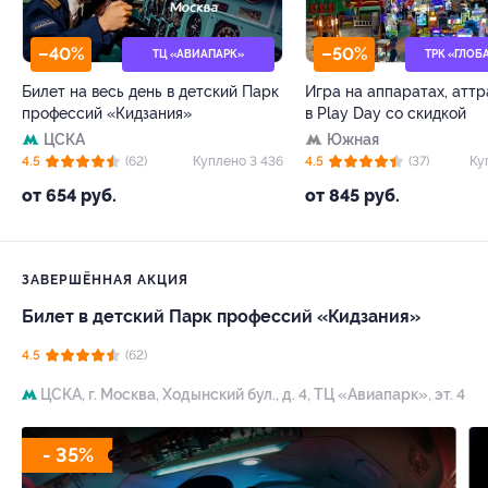
–40%
–50%
ТЦ «АВИАПАРК»
ТРК «ГЛОБ
Билет на весь день в детский Парк
Игра на аппаратах, атт
профессий «Кидзания»
в Play Day со скидкой
ЦСКА
Южная
4.5
(62)
Куплено 3 436
4.5
(37)
Ку
от 654 руб.
от 845 руб.
ЗАВЕРШЁННАЯ АКЦИЯ
Билет в детский Парк профессий «Кидзания»
4.5
(62)
ЦСКА,
г. Москва, Ходынский бул., д. 4, ТЦ «Авиапарк», эт. 4
- 35%