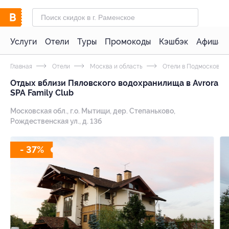
Услуги
Отели
Туры
Промокоды
Кэшбэк
Афиша 
Главная
Отели
Москва и область
Отели в Подмосковье 
Отдых вблизи Пяловского водохранилища в Avrora
SPA Family Club
Московская обл., г.о. Мытищи, дер. Степаньково,
Рождественская ул., д. 13б
- 37%