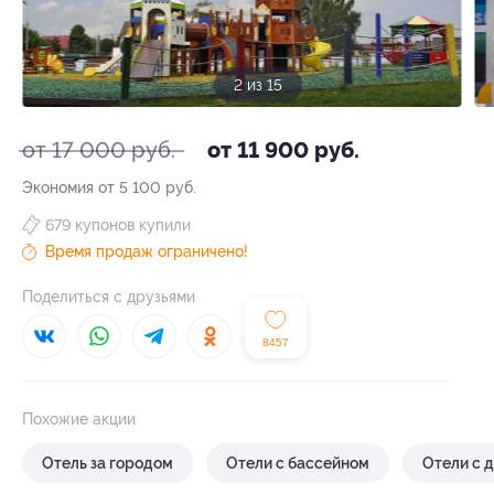
3 из 15
от 17 000 руб.
от 11 900 руб.
Экономия от 5 100 руб.
679 купонов купили
Время продаж ограничено!
Поделиться с друзьями
8457
Похожие акции
Отель за городом
Отели с бассейном
Отели с 