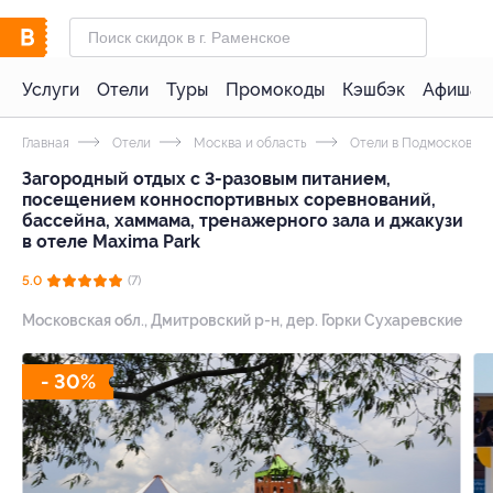
Услуги
Отели
Туры
Промокоды
Кэшбэк
Афиша 
Главная
Отели
Москва и область
Отели в Подмосковье 
Загородный отдых с 3-разовым питанием,
посещением конноспортивных соревнований,
бассейна, хаммама, тренажерного зала и джакузи
в отеле Maxima Park
5.0
(7)
Московская обл., Дмитровский р-н, дер. Горки Сухаревские
- 30%