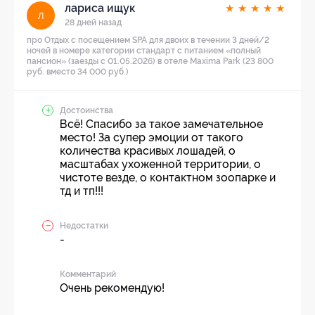
лариса ищук
★
★
★
★
★
л
28 дней назад
про Отдых с посещением SPA для двоих в течении 3 дней/2
ночей в номере категории стандарт с питанием «полный
пансион» (заезды с 01.05.2026) в отеле Maxima Park (23 800
руб. вместо 34 000 руб.)
Достоинства
Всё! Спасибо за такое замечательное
место! За супер эмоции от такого
количества красивых лошадей, о
масштабах ухоженной территории, о
чистоте везде, о контактном зоопарке и
тд и тп!!!
Недостатки
-
Комментарий
Очень рекомендую!