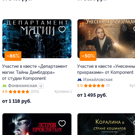
–86%
–50%
Участие в квесте «Департамент
Участие в квесте «Унесенн
магии: Тайны Дамблдора»
призраками» от Komponent
от студии Komponent
Измайловская
Фонвизинская
5.0
(7)
Ку
+2
4.9
(370)
Куплено 1
от 1 495 руб.
от 1 118 руб.