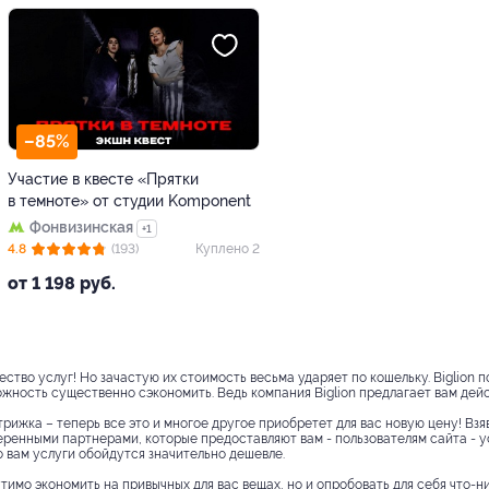
–85%
Участие в квесте «Прятки
в темноте» от студии Komponent
Фонвизинская
+1
4.8
(193)
Куплено 2
от 1 198 руб.
тво услуг! Но зачастую их стоимость весьма ударяет по кошельку. Biglion 
можность существенно сэкономить. Ведь компания Biglion предлагает вам де
рижка – теперь все это и многое другое приобретет для вас новую цену! Взя
веренными партнерами, которые предоставляют вам - пользователям сайта - у
о вам услуги обойдутся значительно дешевле.
тимо экономить на привычных для вас вещах, но и опробовать для себя что-ни