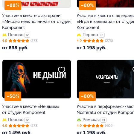
–88%
–80%
Участие в квесте с актерами
Участие в квесте с актерам
«Миссия невыполнима» от студии
«Игра в кальмара» от студи
Komponent
Komponent
Перово
Перово
+2
+2
4.9
(273)
4.9
(273)
от 838 руб.
от 1 198 руб.
–50%
–80%
Участие в квесте «Не дыши»
Участие в перформанс-квес
от студии Komponent
Nosferatu от студии Kompon
Перово
Римская
+2
+3
4.9
(273)
4.9
(409)
от 1 495 руб.
от 1 198 руб.