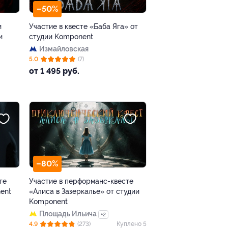
–50%
и
Участие в квесте «Баба Яга» от
и
студии Komponent
Измайловская
5.0
(7)
от 1 495 руб.
–80%
те
Участие в перформанс-квесте
ent
«Алиса в Зазеркалье» от студии
Komponent
Площадь Ильича
+2
4.9
(273)
Куплено 5