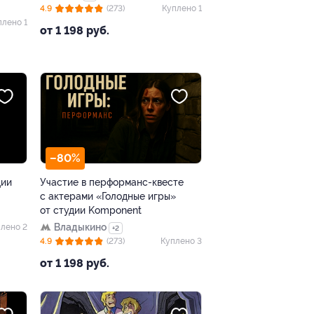
4.9
(273)
Куплено 1
плено 1
от 1 198 руб.
–80%
дии
Участие в перформанс-квесте
с актерами «Голодные игры»
от студии Komponent
Владыкино
лено 2
+2
4.9
(273)
Куплено 3
от 1 198 руб.