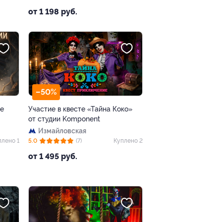
от 1 198 руб.
–50%
ые
Участие в квесте «Тайна Коко»
от студии Komponent
Измайловская
плено 1
5.0
(7)
Куплено 2
от 1 495 руб.