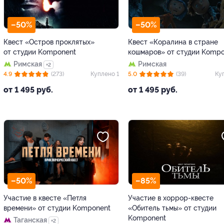
–50%
–50%
Квест «Остров проклятых»
Квест «Коралина в стране
от студии Komponent
кошмаров» от студии Komp
Римская
Римская
+2
4.9
(273)
Куплено 1
5.0
(39)
Ку
от 1 495 руб.
от 1 495 руб.
–50%
–85%
Участие в квесте «Петля
Участие в хоррор-квесте
времени» от студии Komponent
«Обитель тьмы» от студии
Komponent
Таганская
+2