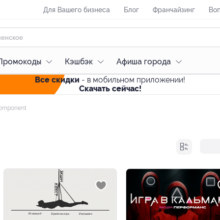
Для Вашего бизнеса
Блог
Франчайзинг
Воп
Промокоды
Кэшбэк
Афиша города
Все скидки
- в мобильном приложении!
Скачать сейчас!
omponent