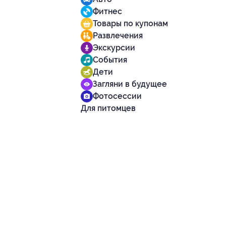
Фитнес
Товары по купонам
Развлечения
Экскурсии
События
Дети
Загляни в будущее
Фотосессии
Для питомцев