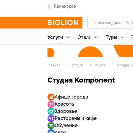
Раменское
Услуги
Отели
Туры
Главная
Услуги
Promo
Студия K
Студия Komponent
Афиша города
Красота
Здоровье
Рестораны и кафе
Обучение
Авто