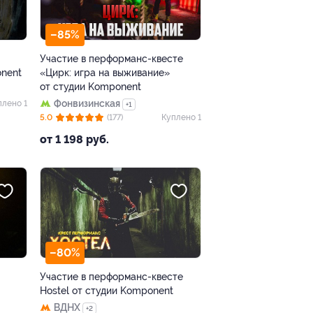
–85%
Участие в перформанс-квесте
onent
«Цирк: игра на выживание»
от студии Komponent
Фонвизинская
плено 1
+1
5.0
(177)
Куплено 1
от 1 198 руб.
–80%
Участие в перформанс-квесте
Hostel от студии Komponent
ВДНХ
+2