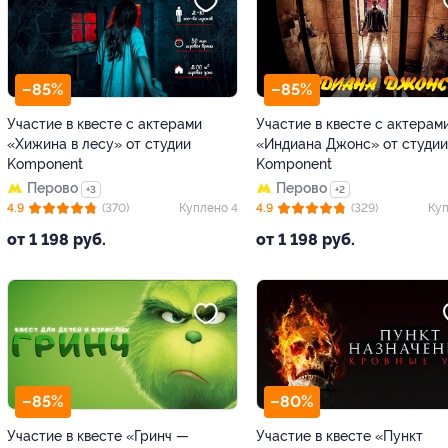
–85%
–85%
Участие в квесте с актерами
Участие в квесте с актерам
«Хижина в лесу» от студии
«Индиана Джонс» от студии
Komponent
Komponent
Перово
Перово
+3
+2
4.9
(370)
Куплено 4
4.9
(329)
Куп
от 1 198 руб.
от 1 198 руб.
–85%
–80%
Участие в квесте «Гринч —
Участие в квесте «Пункт