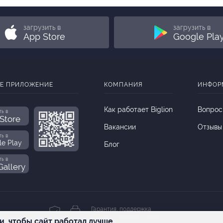
ь
загрузить в
загрузить в
App Store
Google Pla
Е ПРИЛОЖЕНИЕ
КОМПАНИЯ
ИНФОР
Как работает Biglion
Вопрос
ть в
Store
Вакансии
Отзывы
ть в
le Play
Блог
ть в
allery
Гарантия, поддержка
24 часа и возврат средств
и, чтобы сайт работал лучше.