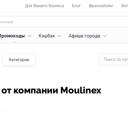
Для Вашего бизнеса
Блог
Франчайзинг
Воп
Промокоды
Кэшбэк
Афиша города
Категории
 от компании Moulinex