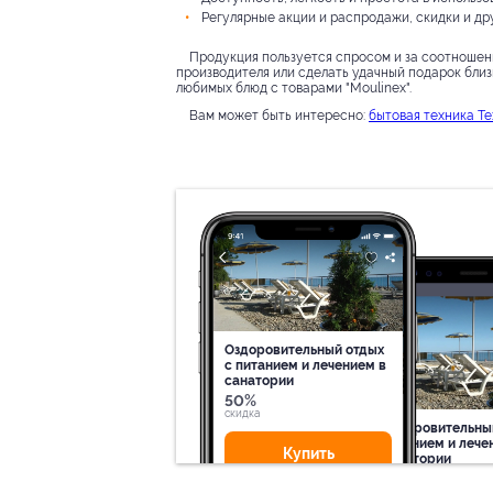
Регулярные акции и распродажи, скидки и др
Продукция пользуется спросом и за соотношени
производителя или сделать удачный подарок бли
любимых блюд с товарами "Moulinex".
Вам может быть интересно:
бытовая техника Т
Оздоровительный отдых
c питанием и лечением в
санатории
50%
cкидка
Оздоровительны
питанием и лече
Купить
санатории
50%
cкидка