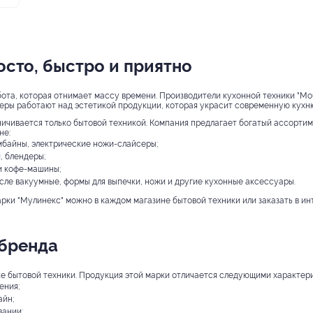
росто, быстро и приятно
та, которая отнимает массу времени. Производители кухонной техники "Mouli
неры работают над эстетикой продукции, которая украсит современную кухн
ничивается только бытовой техникой. Компания предлагает богатый ассорти
не:
мбайны, электрические ножи-слайсеры;
, блендеры;
и кофе-машины;
сле вакуумные, формы для выпечки, ножи и другие кухонные аксессуары.
рки "Мулинекс" можно в каждом магазине бытовой техники или заказать в ин
 бренда
ке бытовой техники. Продукция этой марки отличается следующими характер
ения;
айн;
вании;