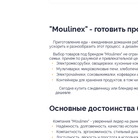
"Moulinex" - готовить п
Приготовление еды - ежедневная домашняя рабо
ускорить и разнообразить этот процесс, а дизай
Выбор товаров под брендом "Moulinex" не огра
семьи, причём по разумной и привлекательной це
Электромясорубки, овощерезки, кухонные ко
Мультиварки, микроволновые печи, хлебопечи
Электрочайники, соковыжималки, кофеварки 
Контейнеры для хранения продуктов, в том чи
Сегодня купить сэндвичницу или блендер ма
дешевле.
Основные достоинства
Компания "Moulinex" - уверенный лидер на рын
Надёжность, долговечность, качество исполн
Компактность, эргономичность, стильный диз
Доступность, лёгкость и простота в использо