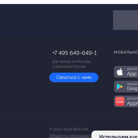
Купит
+7 495 649-649-1
МОБИЛЬНО
Для звонка из Москвы
и регионов России
загрузи
App 
Связаться с нами
загрузи
Goog
загрузи
AppG
© 2010-2026 BIGLION
Обработка персональных данных
Используем кук